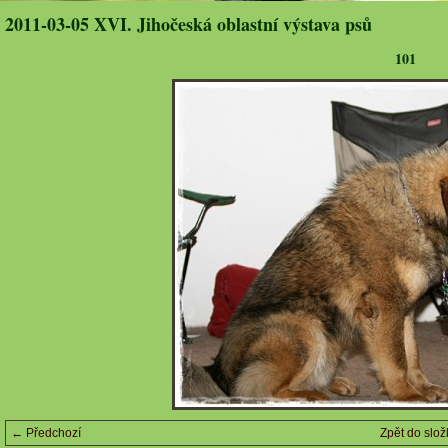
2011-03-05 XVI. Jihočeská oblastní výstava psů
101
← Předchozí
Zpět do slož