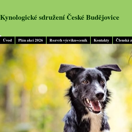
Kynologické sdružení České Budějovice
Úvod
Plán akcí 2026
Rozvrh výcviku+ceník
Kontakty
Členská 