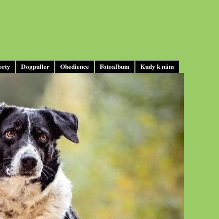
orty
Dogpuller
Obedience
Fotoalbum
Kudy k nám