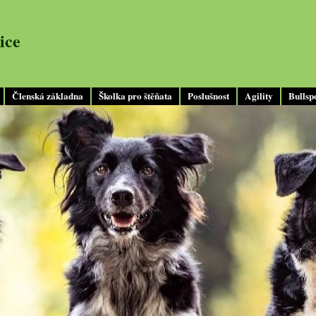
ice
Členská základna
Školka pro štěňata
Poslušnost
Agility
Bullsp