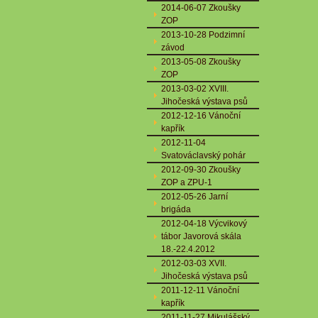
2014-06-07 Zkoušky
ZOP
2013-10-28 Podzimní
závod
2013-05-08 Zkoušky
ZOP
2013-03-02 XVIII.
Jihočeská výstava psů
2012-12-16 Vánoční
kapřík
2012-11-04
Svatováclavský pohár
2012-09-30 Zkoušky
ZOP a ZPU-1
2012-05-26 Jarní
brigáda
2012-04-18 Výcvikový
tábor Javorová skála
18.-22.4.2012
2012-03-03 XVII.
Jihočeská výstava psů
2011-12-11 Vánoční
kapřík
2011-11-27 Mikulášský