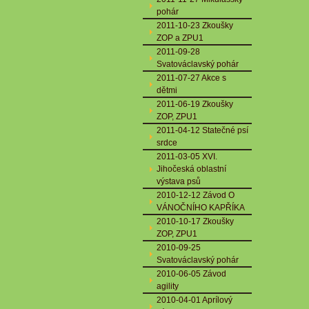
pohár
2011-10-23 Zkoušky
ZOP a ZPU1
2011-09-28
Svatováclavský pohár
2011-07-27 Akce s
dětmi
2011-06-19 Zkoušky
ZOP, ZPU1
2011-04-12 Statečné psí
srdce
2011-03-05 XVI.
Jihočeská oblastní
výstava psů
2010-12-12 Závod O
VÁNOČNÍHO KAPŘÍKA
2010-10-17 Zkoušky
ZOP, ZPU1
2010-09-25
Svatováclavský pohár
2010-06-05 Závod
agility
2010-04-01 Aprílový