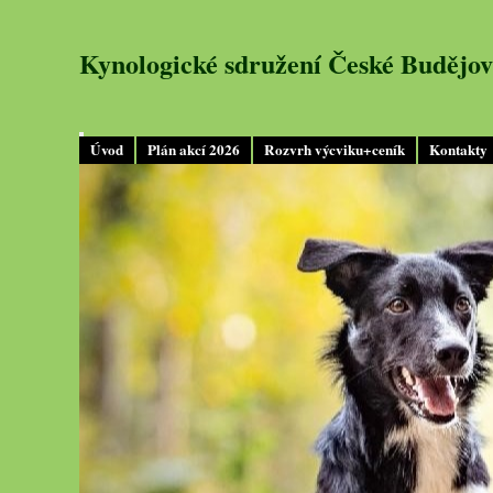
Kynologické sdružení České Budějov
Úvod
Plán akcí 2026
Rozvrh výcviku+ceník
Kontakty