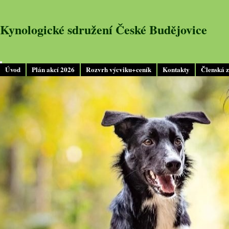
Kynologické sdružení České Budějovice
Úvod
Plán akcí 2026
Rozvrh výcviku+ceník
Kontakty
Členská 