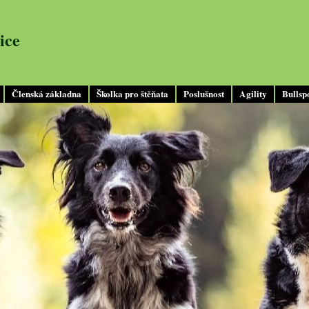
ice
Členská základna
Školka pro štěňata
Poslušnost
Agility
Bullsp