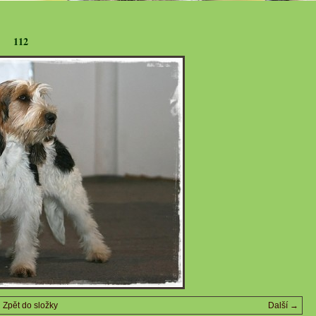
112
Zpět do složky
Další →