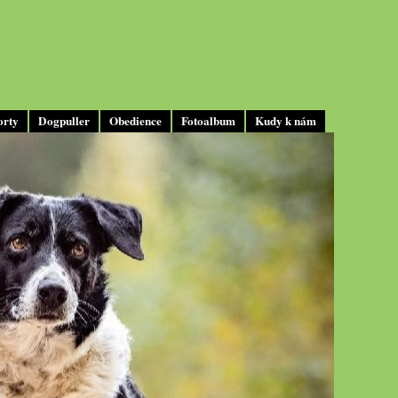
orty
Dogpuller
Obedience
Fotoalbum
Kudy k nám