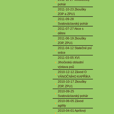
pohár
2011-10-23 Zkoušky
ZOP a ZPU1
2011-09-28
Svatováclavský pohár
2011-07-27 Akce s
dětmi
2011-06-19 Zkoušky
ZOP, ZPU1
2011-04-12 Statečné psí
srdce
2011-03-05 XVI.
Jihočeská oblastní
výstava psů
2010-12-12 Závod O
VÁNOČNÍHO KAPŘÍKA
2010-10-17 Zkoušky
ZOP, ZPU1
2010-09-25
Svatováclavský pohár
2010-06-05 Závod
agility
2010-04-01 Aprílový