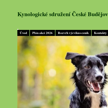
Kynologické sdružení České Budějov
Úvod
Plán akcí 2026
Rozvrh výcviku+ceník
Kontakty