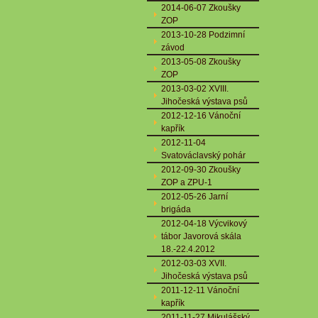
2014-06-07 Zkoušky
ZOP
2013-10-28 Podzimní
závod
2013-05-08 Zkoušky
ZOP
2013-03-02 XVIII.
Jihočeská výstava psů
2012-12-16 Vánoční
kapřík
2012-11-04
Svatováclavský pohár
2012-09-30 Zkoušky
ZOP a ZPU-1
2012-05-26 Jarní
brigáda
2012-04-18 Výcvikový
tábor Javorová skála
18.-22.4.2012
2012-03-03 XVII.
Jihočeská výstava psů
2011-12-11 Vánoční
kapřík
2011-11-27 Mikulášský