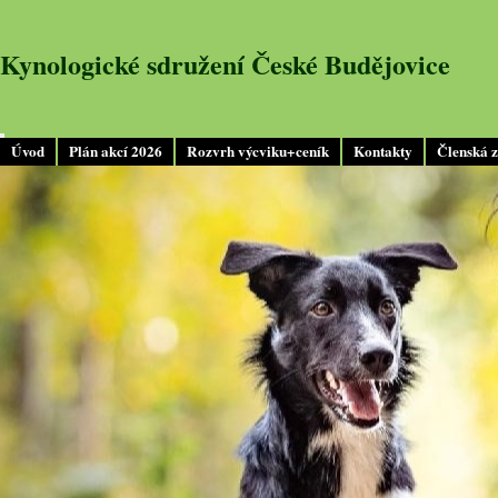
Kynologické sdružení České Budějovice
Úvod
Plán akcí 2026
Rozvrh výcviku+ceník
Kontakty
Členská 