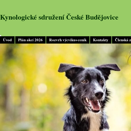
Kynologické sdružení České Budějovice
Úvod
Plán akcí 2026
Rozvrh výcviku+ceník
Kontakty
Členská 