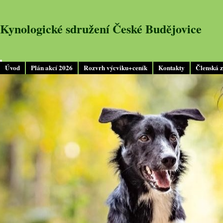
Kynologické sdružení České Budějovice
Úvod
Plán akcí 2026
Rozvrh výcviku+ceník
Kontakty
Členská 