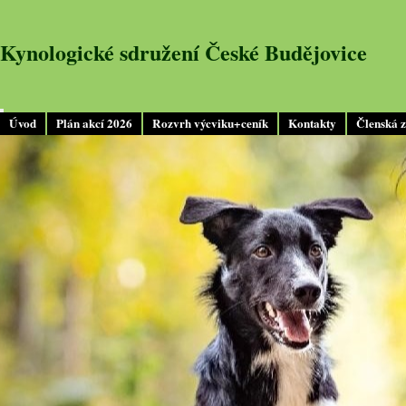
Kynologické sdružení České Budějovice
Úvod
Plán akcí 2026
Rozvrh výcviku+ceník
Kontakty
Členská 