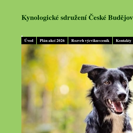
Kynologické sdružení České Budějov
Úvod
Plán akcí 2026
Rozvrh výcviku+ceník
Kontakty