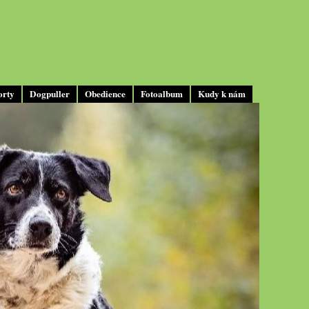
orty
Dogpuller
Obedience
Fotoalbum
Kudy k nám