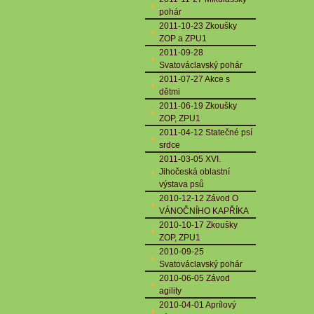
pohár
2011-10-23 Zkoušky
ZOP a ZPU1
2011-09-28
Svatováclavský pohár
2011-07-27 Akce s
dětmi
2011-06-19 Zkoušky
ZOP, ZPU1
2011-04-12 Statečné psí
srdce
2011-03-05 XVI.
Jihočeská oblastní
výstava psů
2010-12-12 Závod O
VÁNOČNÍHO KAPŘÍKA
2010-10-17 Zkoušky
ZOP, ZPU1
2010-09-25
Svatováclavský pohár
2010-06-05 Závod
agility
2010-04-01 Aprílový