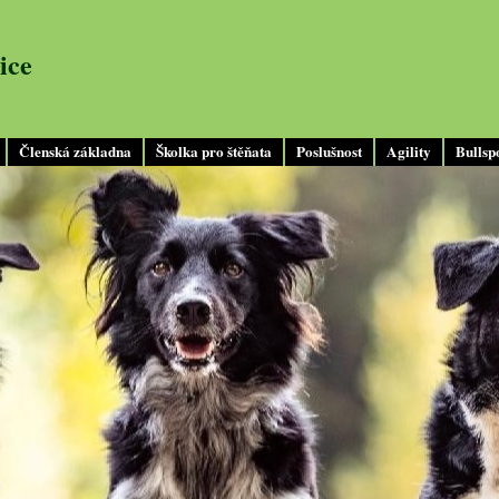
ice
Členská základna
Školka pro štěňata
Poslušnost
Agility
Bullsp