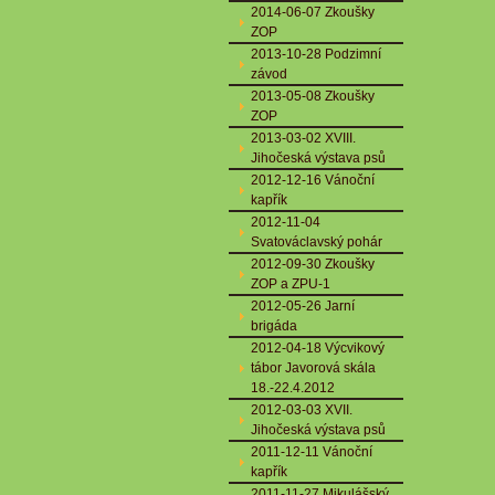
2014-06-07 Zkoušky
ZOP
2013-10-28 Podzimní
závod
2013-05-08 Zkoušky
ZOP
2013-03-02 XVIII.
Jihočeská výstava psů
2012-12-16 Vánoční
kapřík
2012-11-04
Svatováclavský pohár
2012-09-30 Zkoušky
ZOP a ZPU-1
2012-05-26 Jarní
brigáda
2012-04-18 Výcvikový
tábor Javorová skála
18.-22.4.2012
2012-03-03 XVII.
Jihočeská výstava psů
2011-12-11 Vánoční
kapřík
2011-11-27 Mikulášský