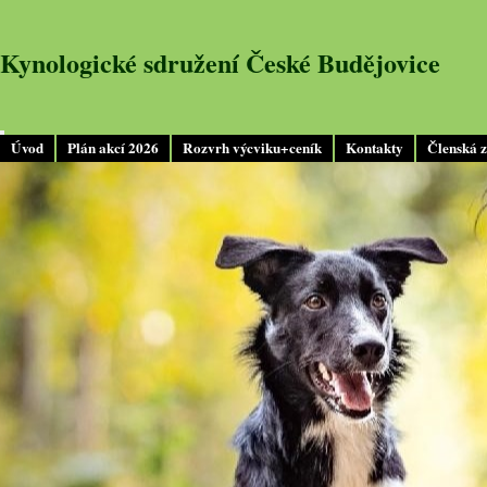
Kynologické sdružení České Budějovice
Úvod
Plán akcí 2026
Rozvrh výcviku+ceník
Kontakty
Členská 