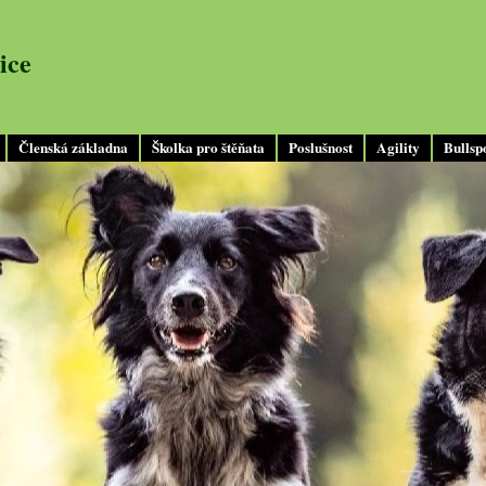
ice
Členská základna
Školka pro štěňata
Poslušnost
Agility
Bullsp