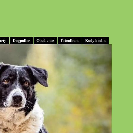
orty
Dogpuller
Obedience
Fotoalbum
Kudy k nám