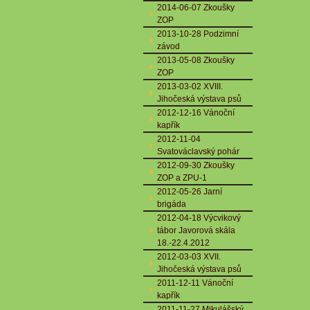
2014-06-07 Zkoušky
ZOP
2013-10-28 Podzimní
závod
2013-05-08 Zkoušky
ZOP
2013-03-02 XVIII.
Jihočeská výstava psů
2012-12-16 Vánoční
kapřík
2012-11-04
Svatováclavský pohár
2012-09-30 Zkoušky
ZOP a ZPU-1
2012-05-26 Jarní
brigáda
2012-04-18 Výcvikový
tábor Javorová skála
18.-22.4.2012
2012-03-03 XVII.
Jihočeská výstava psů
2011-12-11 Vánoční
kapřík
2011-11-27 Mikulášský