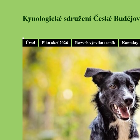
Kynologické sdružení České Budějov
Úvod
Plán akcí 2026
Rozvrh výcviku+ceník
Kontakty