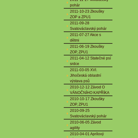
pohár
2011-10-23 Zkoušky
ZOP a ZPU1
2011-09-28
Svatováclavský pohár
2011-07-27 Akce s
dětmi
2011-06-19 Zkoušky
ZOP, ZPU1
2011-04-12 Statečné psí
srdce
2011-03-05 XVI.
Jihočeská oblastní
výstava psů
2010-12-12 Závod O
VÁNOČNÍHO KAPŘÍKA
2010-10-17 Zkoušky
ZOP, ZPU1
2010-09-25
Svatováclavský pohár
2010-06-05 Závod
agility
2010-04-01 Aprílový