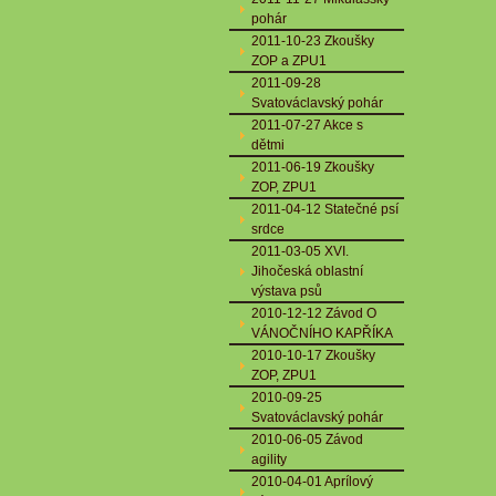
pohár
2011-10-23 Zkoušky
ZOP a ZPU1
2011-09-28
Svatováclavský pohár
2011-07-27 Akce s
dětmi
2011-06-19 Zkoušky
ZOP, ZPU1
2011-04-12 Statečné psí
srdce
2011-03-05 XVI.
Jihočeská oblastní
výstava psů
2010-12-12 Závod O
VÁNOČNÍHO KAPŘÍKA
2010-10-17 Zkoušky
ZOP, ZPU1
2010-09-25
Svatováclavský pohár
2010-06-05 Závod
agility
2010-04-01 Aprílový