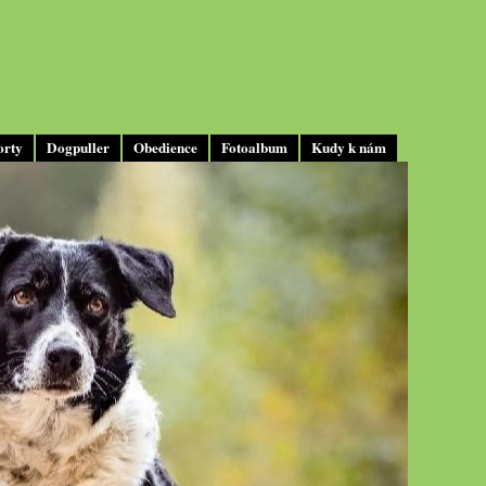
orty
Dogpuller
Obedience
Fotoalbum
Kudy k nám