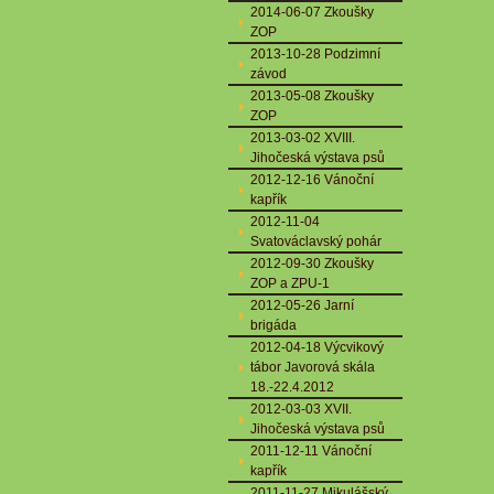
2014-06-07 Zkoušky
ZOP
2013-10-28 Podzimní
závod
2013-05-08 Zkoušky
ZOP
2013-03-02 XVIII.
Jihočeská výstava psů
2012-12-16 Vánoční
kapřík
2012-11-04
Svatováclavský pohár
2012-09-30 Zkoušky
ZOP a ZPU-1
2012-05-26 Jarní
brigáda
2012-04-18 Výcvikový
tábor Javorová skála
18.-22.4.2012
2012-03-03 XVII.
Jihočeská výstava psů
2011-12-11 Vánoční
kapřík
2011-11-27 Mikulášský