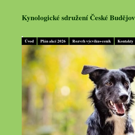
Kynologické sdružení České Budějov
Úvod
Plán akcí 2026
Rozvrh výcviku+ceník
Kontakty