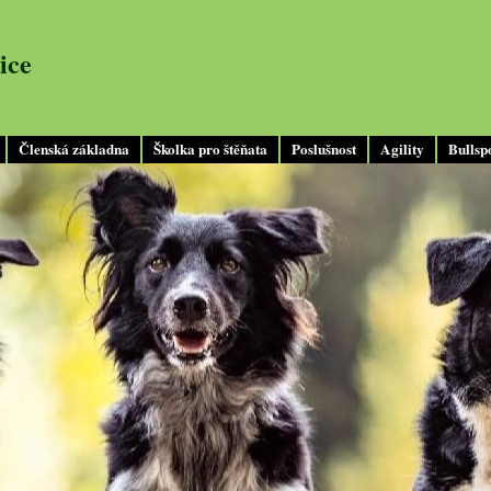
ice
Členská základna
Školka pro štěňata
Poslušnost
Agility
Bullsp