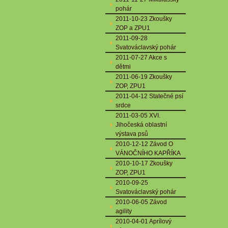
pohár
2011-10-23 Zkoušky
ZOP a ZPU1
2011-09-28
Svatováclavský pohár
2011-07-27 Akce s
dětmi
2011-06-19 Zkoušky
ZOP, ZPU1
2011-04-12 Statečné psí
srdce
2011-03-05 XVI.
Jihočeská oblastní
výstava psů
2010-12-12 Závod O
VÁNOČNÍHO KAPŘÍKA
2010-10-17 Zkoušky
ZOP, ZPU1
2010-09-25
Svatováclavský pohár
2010-06-05 Závod
agility
2010-04-01 Aprílový