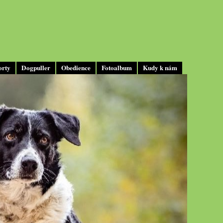
orty
Dogpuller
Obedience
Fotoalbum
Kudy k nám