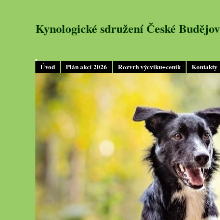
Kynologické sdružení České Budějov
Úvod
Plán akcí 2026
Rozvrh výcviku+ceník
Kontakty