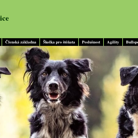
ice
Členská základna
Školka pro štěňata
Poslušnost
Agility
Bullsp