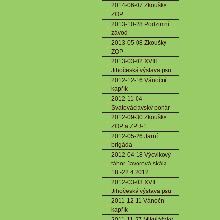
2014-06-07 Zkoušky
ZOP
2013-10-28 Podzimní
závod
2013-05-08 Zkoušky
ZOP
2013-03-02 XVIII.
Jihočeská výstava psů
2012-12-16 Vánoční
kapřík
2012-11-04
Svatováclavský pohár
2012-09-30 Zkoušky
ZOP a ZPU-1
2012-05-26 Jarní
brigáda
2012-04-18 Výcvikový
tábor Javorová skála
18.-22.4.2012
2012-03-03 XVII.
Jihočeská výstava psů
2011-12-11 Vánoční
kapřík
2011-11-27 Mikulášský