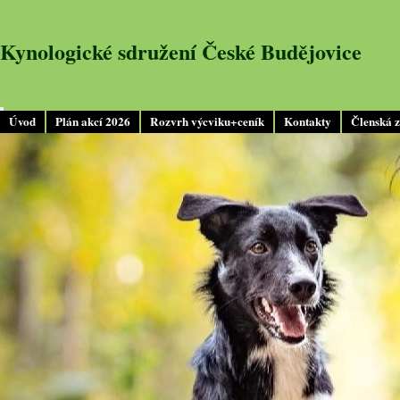
Kynologické sdružení České Budějovice
Úvod
Plán akcí 2026
Rozvrh výcviku+ceník
Kontakty
Členská 