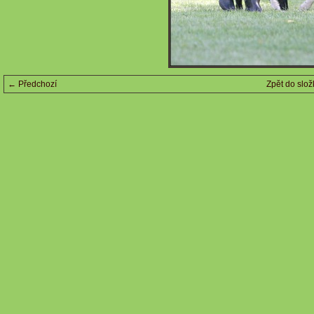
← Předchozí
Zpět do slož