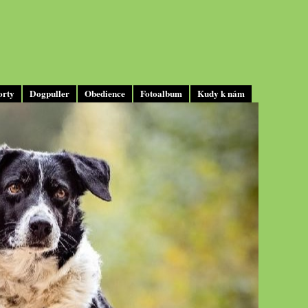
orty
Dogpuller
Obedience
Fotoalbum
Kudy k nám