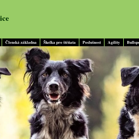
ice
Členská základna
Školka pro štěňata
Poslušnost
Agility
Bullsp