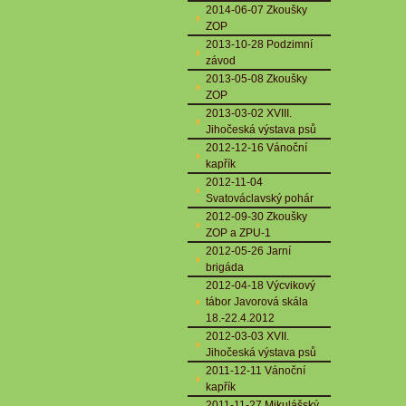
2014-06-07 Zkoušky
ZOP
2013-10-28 Podzimní
závod
2013-05-08 Zkoušky
ZOP
2013-03-02 XVIII.
Jihočeská výstava psů
2012-12-16 Vánoční
kapřík
2012-11-04
Svatováclavský pohár
2012-09-30 Zkoušky
ZOP a ZPU-1
2012-05-26 Jarní
brigáda
2012-04-18 Výcvikový
tábor Javorová skála
18.-22.4.2012
2012-03-03 XVII.
Jihočeská výstava psů
2011-12-11 Vánoční
kapřík
2011-11-27 Mikulášský