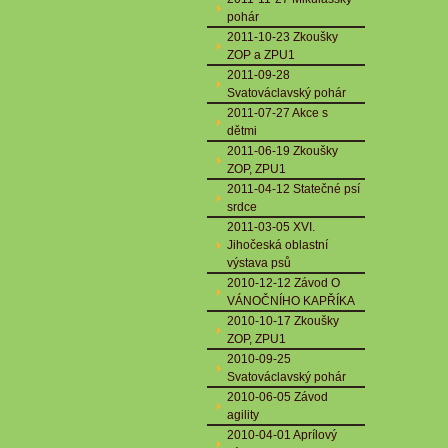
pohár
2011-10-23 Zkoušky
ZOP a ZPU1
2011-09-28
Svatováclavský pohár
2011-07-27 Akce s
dětmi
2011-06-19 Zkoušky
ZOP, ZPU1
2011-04-12 Statečné psí
srdce
2011-03-05 XVI.
Jihočeská oblastní
výstava psů
2010-12-12 Závod O
VÁNOČNÍHO KAPŘÍKA
2010-10-17 Zkoušky
ZOP, ZPU1
2010-09-25
Svatováclavský pohár
2010-06-05 Závod
agility
2010-04-01 Aprílový