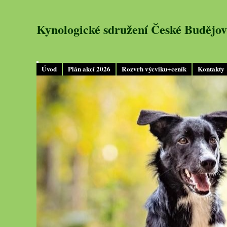
Kynologické sdružení České Budějov
Úvod
Plán akcí 2026
Rozvrh výcviku+ceník
Kontakty