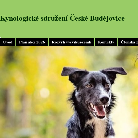
Kynologické sdružení České Budějovice
Úvod
Plán akcí 2026
Rozvrh výcviku+ceník
Kontakty
Členská 