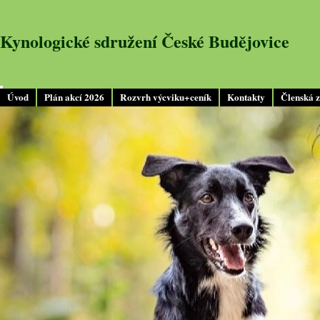
Kynologické sdružení České Budějovice
Úvod
Plán akcí 2026
Rozvrh výcviku+ceník
Kontakty
Členská 