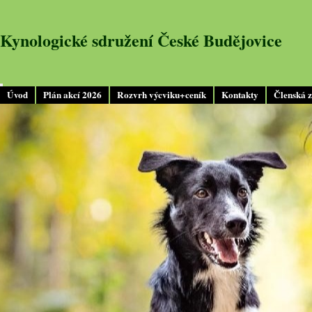
Kynologické sdružení České Budějovice
Úvod
Plán akcí 2026
Rozvrh výcviku+ceník
Kontakty
Členská 