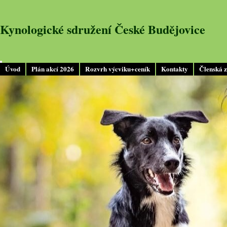
Kynologické sdružení České Budějovice
Úvod
Plán akcí 2026
Rozvrh výcviku+ceník
Kontakty
Členská 