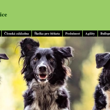
ice
Členská základna
Školka pro štěňata
Poslušnost
Agility
Bullsp