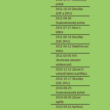
pohár
2011-10-23 Zkoušky
ZOP a ZPU1
2011-09-28
Svatováclavský pohár
2011-07-27 Akce s
dětmi
2011-06-19 Zkoušky
ZOP, ZPU1
2011-04-12 Statečné psí
srdce
2011-03-05 XVI.
Jihočeská oblastní
výstava psů
2010-12-12 Závod O
VÁNOČNÍHO KAPŘÍKA
2010-10-17 Zkoušky
ZOP, ZPU1
2010-09-25
Svatováclavský pohár
2010-06-05 Závod
agility
2010-04-01 Aprílový