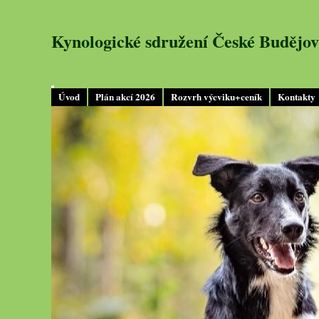
Kynologické sdružení České Budějov
Úvod
Plán akcí 2026
Rozvrh výcviku+ceník
Kontakty