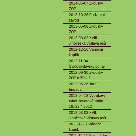
2014-06-07 Zkoušky
ZOP
2013-10-28 Podzimní
závod
2013-05-08 Zkoušky
ZOP
2013-03-02 XVIII.
Jihočeská výstava psů
2012-12-16 Vánoční
kapřík
2012-11-04
Svatováclavský pohár
2012-09-30 Zkoušky
ZOP a ZPU-1
2012-05-26 Jarní
brigáda
2012-04-18 Výcvikový
tábor Javorová skála
18.-22.4.2012
2012-03-03 XVII.
Jihočeská výstava psů
2011-12-11 Vánoční
kapřík
2011-11-27 Mikulášský