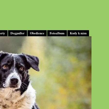
orty
Dogpuller
Obedience
Fotoalbum
Kudy k nám