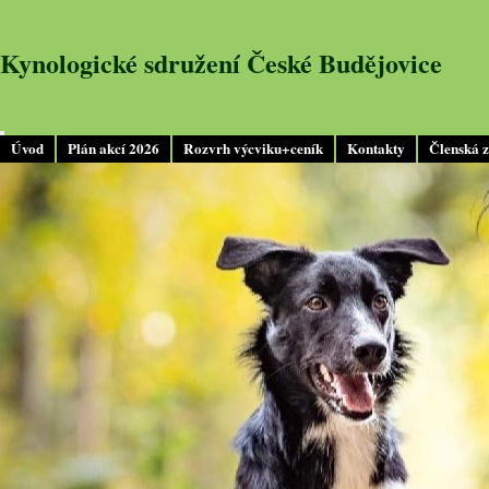
Kynologické sdružení České Budějovice
Úvod
Plán akcí 2026
Rozvrh výcviku+ceník
Kontakty
Členská 