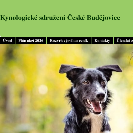
Kynologické sdružení České Budějovice
Úvod
Plán akcí 2026
Rozvrh výcviku+ceník
Kontakty
Členská 