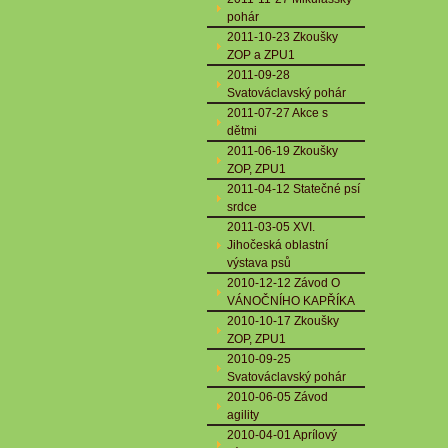
pohár
2011-10-23 Zkoušky
ZOP a ZPU1
2011-09-28
Svatováclavský pohár
2011-07-27 Akce s
dětmi
2011-06-19 Zkoušky
ZOP, ZPU1
2011-04-12 Statečné psí
srdce
2011-03-05 XVI.
Jihočeská oblastní
výstava psů
2010-12-12 Závod O
VÁNOČNÍHO KAPŘÍKA
2010-10-17 Zkoušky
ZOP, ZPU1
2010-09-25
Svatováclavský pohár
2010-06-05 Závod
agility
2010-04-01 Aprílový