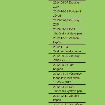
2014-06-07 Zkoušky
ZOP
2013-10-28 Podzimní
závod
2013-05-08 Zkoušky
ZOP
2013-03-02 XVIII.
Jihočeská výstava psů
2012-12-16 Vánoční
kapřík
2012-11-04
Svatováclavský pohár
2012-09-30 Zkoušky
ZOP a ZPU-1
2012-05-26 Jarní
brigáda
2012-04-18 Výcvikový
tábor Javorová skála
18.-22.4.2012
2012-03-03 XVII.
Jihočeská výstava psů
2011-12-11 Vánoční
kapřík
2011-11-27 Mikulášský