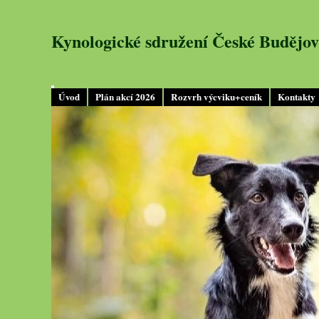
Kynologické sdružení České Budějov
Úvod
Plán akcí 2026
Rozvrh výcviku+ceník
Kontakty