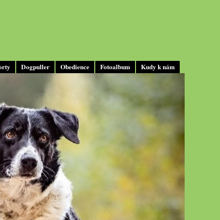
orty
Dogpuller
Obedience
Fotoalbum
Kudy k nám