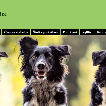
ice
Členská základna
Školka pro štěňata
Poslušnost
Agility
Bullsp