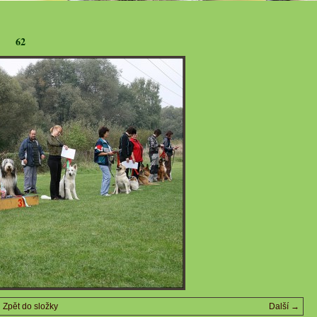
62
Zpět do složky
Další →