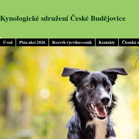
Kynologické sdružení České Budějovice
Úvod
Plán akcí 2026
Rozvrh výcviku+ceník
Kontakty
Členská 