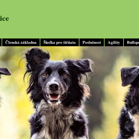
ice
Členská základna
Školka pro štěňata
Poslušnost
Agility
Bullsp