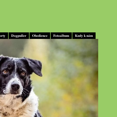
orty
Dogpuller
Obedience
Fotoalbum
Kudy k nám