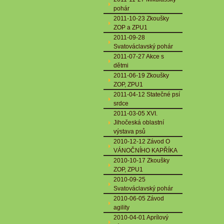
pohár
2011-10-23 Zkoušky
ZOP a ZPU1
2011-09-28
Svatováclavský pohár
2011-07-27 Akce s
dětmi
2011-06-19 Zkoušky
ZOP, ZPU1
2011-04-12 Statečné psí
srdce
2011-03-05 XVI.
Jihočeská oblastní
výstava psů
2010-12-12 Závod O
VÁNOČNÍHO KAPŘÍKA
2010-10-17 Zkoušky
ZOP, ZPU1
2010-09-25
Svatováclavský pohár
2010-06-05 Závod
agility
2010-04-01 Aprílový