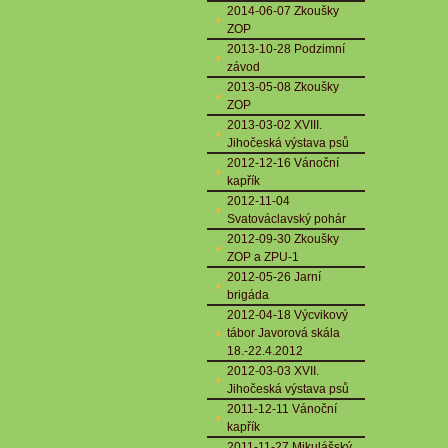
2014-06-07 Zkoušky
ZOP
2013-10-28 Podzimní
závod
2013-05-08 Zkoušky
ZOP
2013-03-02 XVIII.
Jihočeská výstava psů
2012-12-16 Vánoční
kapřík
2012-11-04
Svatováclavský pohár
2012-09-30 Zkoušky
ZOP a ZPU-1
2012-05-26 Jarní
brigáda
2012-04-18 Výcvikový
tábor Javorová skála
18.-22.4.2012
2012-03-03 XVII.
Jihočeská výstava psů
2011-12-11 Vánoční
kapřík
2011-11-27 Mikulášský