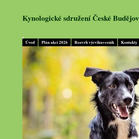
Kynologické sdružení České Budějov
Úvod
Plán akcí 2026
Rozvrh výcviku+ceník
Kontakty