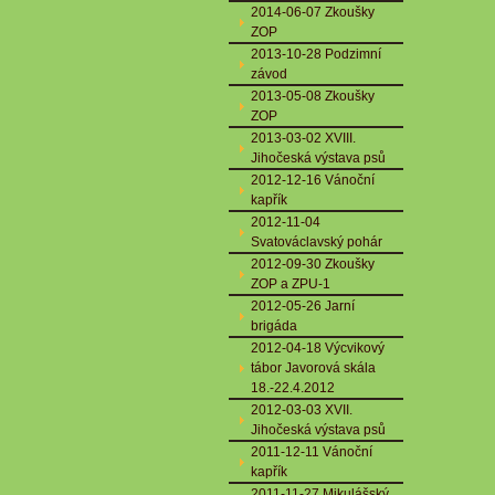
2014-06-07 Zkoušky
ZOP
2013-10-28 Podzimní
závod
2013-05-08 Zkoušky
ZOP
2013-03-02 XVIII.
Jihočeská výstava psů
2012-12-16 Vánoční
kapřík
2012-11-04
Svatováclavský pohár
2012-09-30 Zkoušky
ZOP a ZPU-1
2012-05-26 Jarní
brigáda
2012-04-18 Výcvikový
tábor Javorová skála
18.-22.4.2012
2012-03-03 XVII.
Jihočeská výstava psů
2011-12-11 Vánoční
kapřík
2011-11-27 Mikulášský