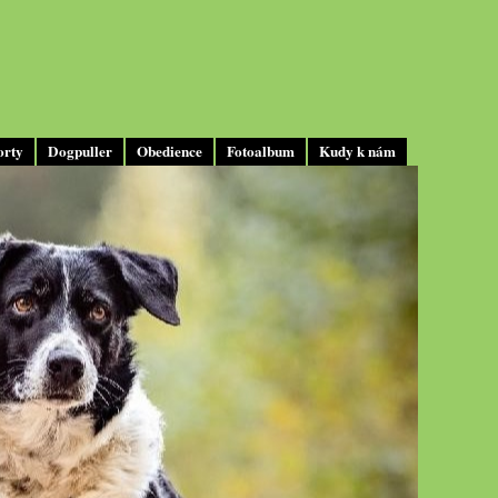
orty
Dogpuller
Obedience
Fotoalbum
Kudy k nám