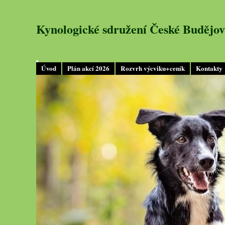
Kynologické sdružení České Budějov
Úvod
Plán akcí 2026
Rozvrh výcviku+ceník
Kontakty