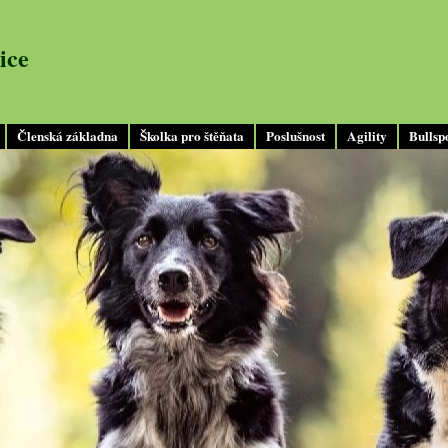
ice
Členská základna
Školka pro štěňata
Poslušnost
Agility
Bullsp