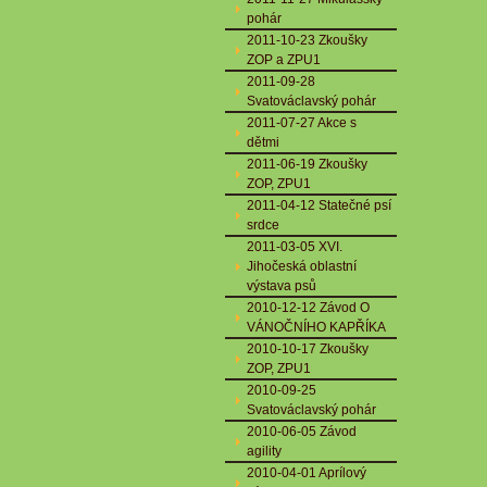
pohár
2011-10-23 Zkoušky
ZOP a ZPU1
2011-09-28
Svatováclavský pohár
2011-07-27 Akce s
dětmi
2011-06-19 Zkoušky
ZOP, ZPU1
2011-04-12 Statečné psí
srdce
2011-03-05 XVI.
Jihočeská oblastní
výstava psů
2010-12-12 Závod O
VÁNOČNÍHO KAPŘÍKA
2010-10-17 Zkoušky
ZOP, ZPU1
2010-09-25
Svatováclavský pohár
2010-06-05 Závod
agility
2010-04-01 Aprílový