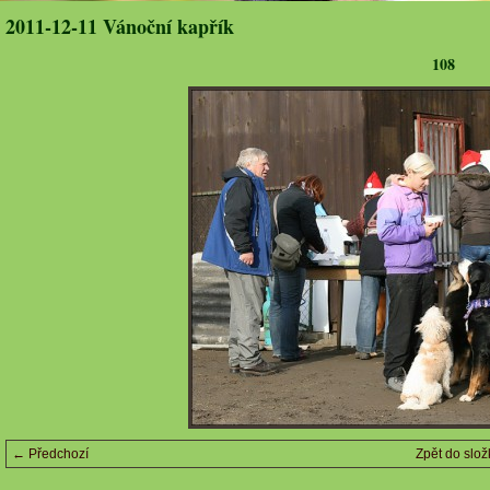
2011-12-11 Vánoční kapřík
108
← Předchozí
Zpět do slož