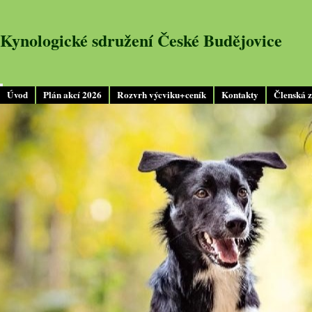
Kynologické sdružení České Budějovice
Úvod
Plán akcí 2026
Rozvrh výcviku+ceník
Kontakty
Členská 