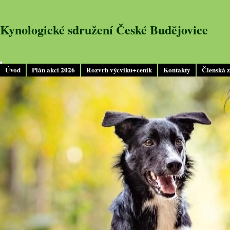
Kynologické sdružení České Budějovice
Úvod
Plán akcí 2026
Rozvrh výcviku+ceník
Kontakty
Členská 