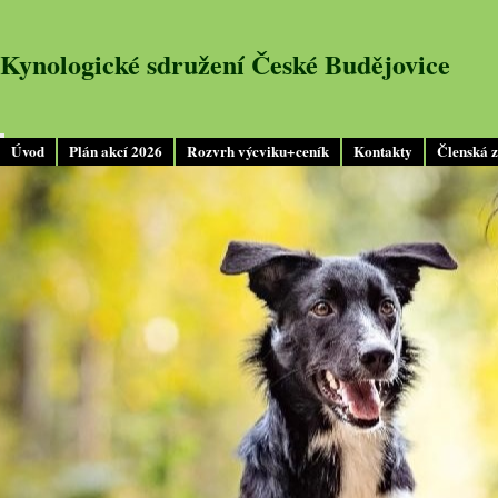
Kynologické sdružení České Budějovice
Úvod
Plán akcí 2026
Rozvrh výcviku+ceník
Kontakty
Členská 