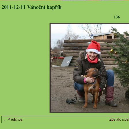
2011-12-11 Vánoční kapřík
136
← Předchozí
Zpět do slož