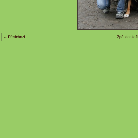
← Předchozí
Zpět do slož