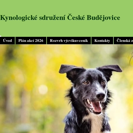
Kynologické sdružení České Budějovice
Úvod
Plán akcí 2026
Rozvrh výcviku+ceník
Kontakty
Členská 