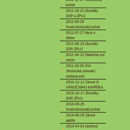
pohár
2011-10-23 Zkoušky
ZOP a ZPU1
2011-09-28
Svatováclavský pohár
2011-07-27 Akce s
dětmi
2011-06-19 Zkoušky
ZOP, ZPU1
2011-04-12 Statečné psí
srdce
2011-03-05 XVI.
Jihočeská oblastní
výstava psů
2010-12-12 Závod O
VÁNOČNÍHO KAPŘÍKA
2010-10-17 Zkoušky
ZOP, ZPU1
2010-09-25
Svatováclavský pohár
2010-06-05 Závod
agility
2010-04-01 Aprílový