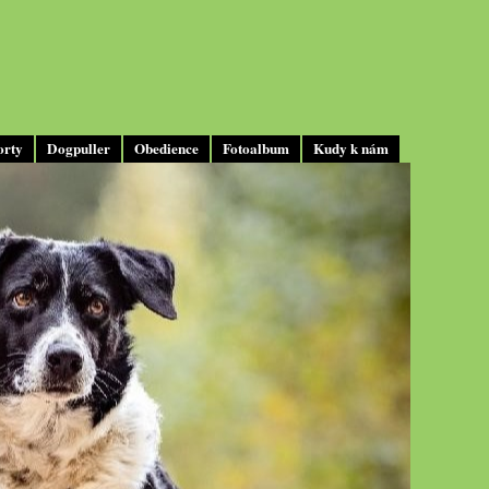
orty
Dogpuller
Obedience
Fotoalbum
Kudy k nám