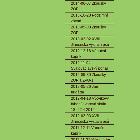
2014-06-07 Zkoušky
ZOP
2013-10-28 Podzimní
závod
2013-05-08 Zkoušky
ZOP
2013-03-02 XVIII.
Jihočeská výstava psů
2012-12-16 Vánoční
kapřík
2012-11-04
Svatováclavský pohár
2012-09-30 Zkoušky
ZOP a ZPU-1
2012-05-26 Jarní
brigáda
2012-04-18 Výcvikový
tábor Javorová skála
18.-22.4.2012
2012-03-03 XVII.
Jihočeská výstava psů
2011-12-11 Vánoční
kapřík
2011-11-27 Mikulášský