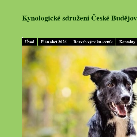
Kynologické sdružení České Budějov
Úvod
Plán akcí 2026
Rozvrh výcviku+ceník
Kontakty