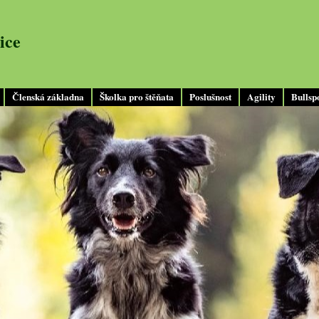
ice
Členská základna
Školka pro štěňata
Poslušnost
Agility
Bullsp