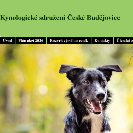
Kynologické sdružení České Budějovice
Úvod
Plán akcí 2026
Rozvrh výcviku+ceník
Kontakty
Členská 