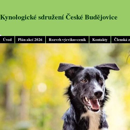
Kynologické sdružení České Budějovice
Úvod
Plán akcí 2026
Rozvrh výcviku+ceník
Kontakty
Členská 