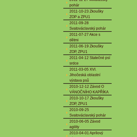
pohár
2011-10-23 Zkoušky
ZOP a ZPU1
2011-09-28
Svatováclavský pohár
2011-07-27 Akce s
dětmi
2011-06-19 Zkoušky
ZOP, ZPU1
2011-04-12 Statečné psí
srdce
2011-03-05 XVI.
Jihočeská oblastní
výstava psů
2010-12-12 Závod O
VÁNOČNÍHO KAPŘÍKA
2010-10-17 Zkoušky
ZOP, ZPU1
2010-09-25
Svatováclavský pohár
2010-06-05 Závod
agility
2010-04-01 Aprílový