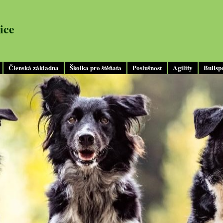
ice
Členská základna
Školka pro štěňata
Poslušnost
Agility
Bullsp