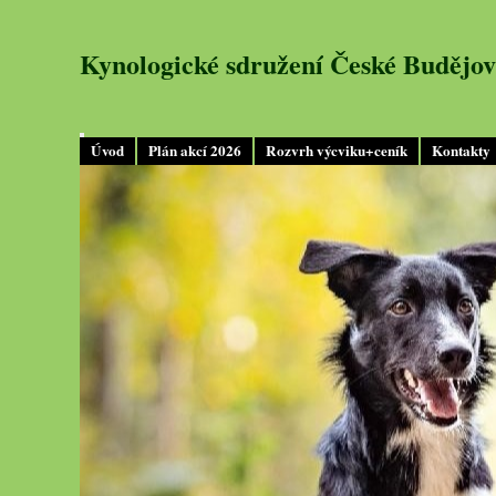
Kynologické sdružení České Budějov
Úvod
Plán akcí 2026
Rozvrh výcviku+ceník
Kontakty