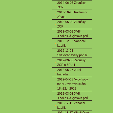
2014-06-07 Zkoušky
ZOP
2013-10-28 Podzimní
závod
2013-05-08 Zkoušky
ZOP
2013-03-02 XVIII.
Jihočeská výstava psů
2012-12-16 Vánoční
kapřík
2012-11-04
Svatováclavský pohár
2012-09-30 Zkoušky
ZOP a ZPU-1
2012-05-26 Jarní
brigáda
2012-04-18 Výcvikový
tábor Javorová skála
18.-22.4.2012
2012-03-03 XVII.
Jihočeská výstava psů
2011-12-11 Vánoční
kapřík
2011-11-27 Mikulášský