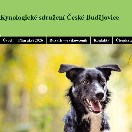
Kynologické sdružení České Budějovice
Úvod
Plán akcí 2026
Rozvrh výcviku+ceník
Kontakty
Členská 