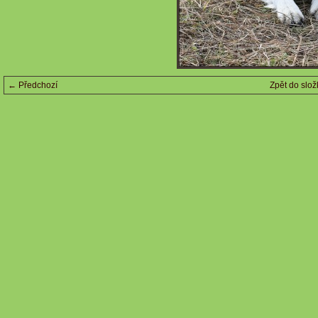
← Předchozí
Zpět do slož