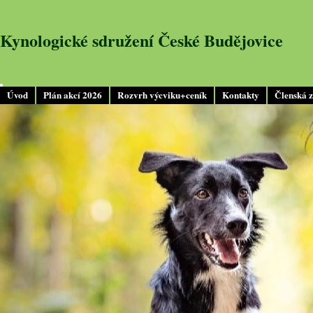
Kynologické sdružení České Budějovice
Úvod
Plán akcí 2026
Rozvrh výcviku+ceník
Kontakty
Členská 