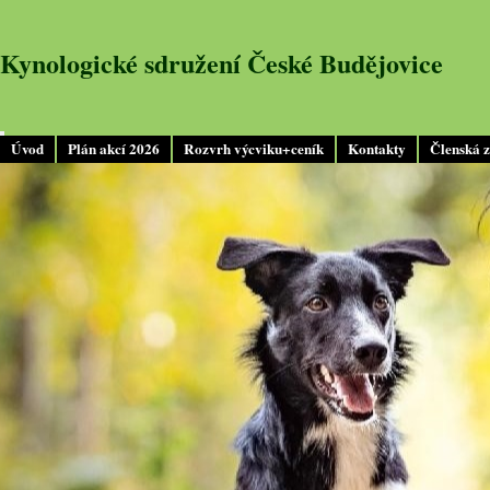
Kynologické sdružení České Budějovice
Úvod
Plán akcí 2026
Rozvrh výcviku+ceník
Kontakty
Členská 