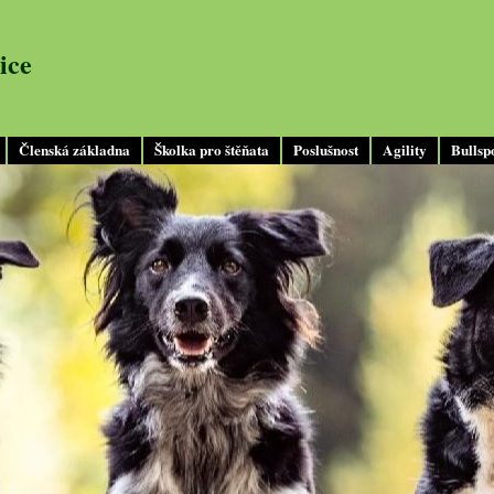
ice
Členská základna
Školka pro štěňata
Poslušnost
Agility
Bullsp