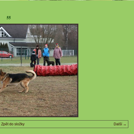
55
Zpět do složky
Další →