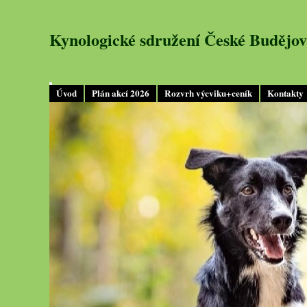
Kynologické sdružení České Budějov
Úvod
Plán akcí 2026
Rozvrh výcviku+ceník
Kontakty