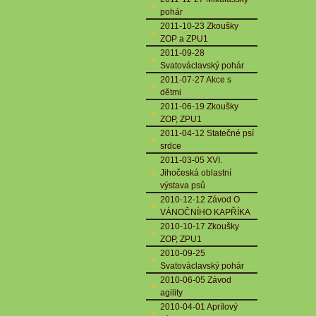
pohár
2011-10-23 Zkoušky
ZOP a ZPU1
2011-09-28
Svatováclavský pohár
2011-07-27 Akce s
dětmi
2011-06-19 Zkoušky
ZOP, ZPU1
2011-04-12 Statečné psí
srdce
2011-03-05 XVI.
Jihočeská oblastní
výstava psů
2010-12-12 Závod O
VÁNOČNÍHO KAPŘÍKA
2010-10-17 Zkoušky
ZOP, ZPU1
2010-09-25
Svatováclavský pohár
2010-06-05 Závod
agility
2010-04-01 Aprílový