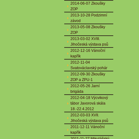
2014-06-07 Zkoušky
ZOP
2013-10-28 Podzimní
závod
2013-05-08 Zkoušky
ZOP
2013-03-02 XVIII.
Jihočeská výstava psů
2012-12-16 Vánoční
kapřík
2012-11-04
Svatováclavský pohár
2012-09-30 Zkoušky
ZOP a ZPU-1
2012-05-26 Jarní
brigáda
2012-04-18 Výcvikový
tábor Javorová skála
18.-22.4.2012
2012-03-03 XVII.
Jihočeská výstava psů
2011-12-11 Vánoční
kapřík
2011-11-27 Mikulášský