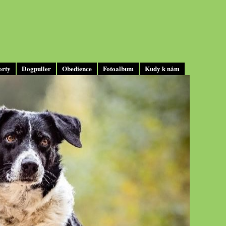
orty
Dogpuller
Obedience
Fotoalbum
Kudy k nám