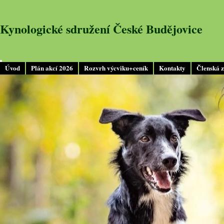
Kynologické sdružení České Budějovice
Úvod
Plán akcí 2026
Rozvrh výcviku+ceník
Kontakty
Členská 