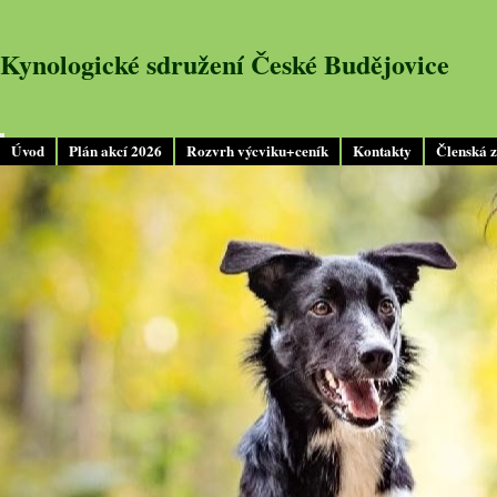
Kynologické sdružení České Budějovice
Úvod
Plán akcí 2026
Rozvrh výcviku+ceník
Kontakty
Členská 