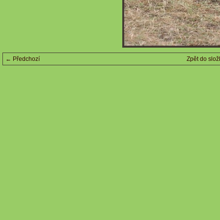
← Předchozí
Zpět do slož