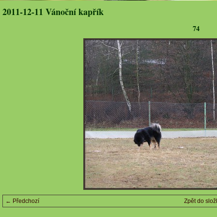
2011-12-11 Vánoční kapřík
74
← Předchozí
Zpět do slož