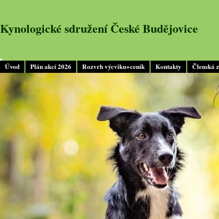
Kynologické sdružení České Budějovice
Úvod
Plán akcí 2026
Rozvrh výcviku+ceník
Kontakty
Členská 