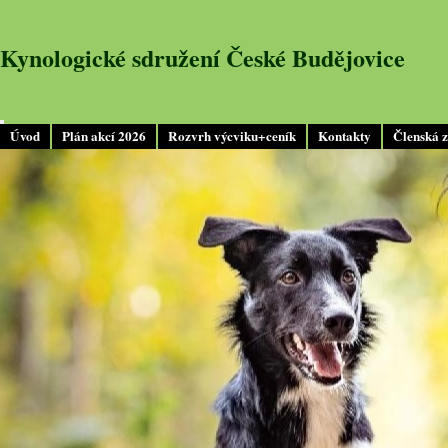
Kynologické sdružení České Budějovice
Úvod
Plán akcí 2026
Rozvrh výcviku+ceník
Kontakty
Členská 