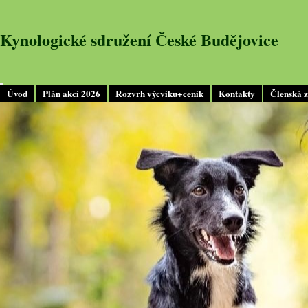
Kynologické sdružení České Budějovice
Úvod
Plán akcí 2026
Rozvrh výcviku+ceník
Kontakty
Členská 