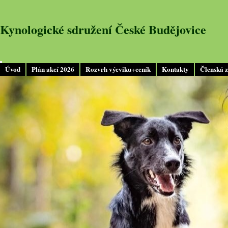
Kynologické sdružení České Budějovice
Úvod
Plán akcí 2026
Rozvrh výcviku+ceník
Kontakty
Členská 