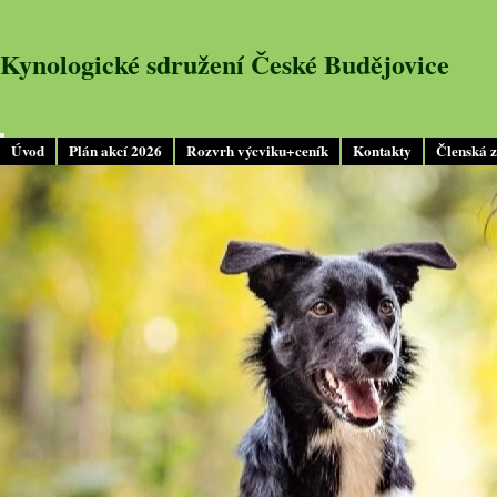
Kynologické sdružení České Budějovice
Úvod
Plán akcí 2026
Rozvrh výcviku+ceník
Kontakty
Členská 