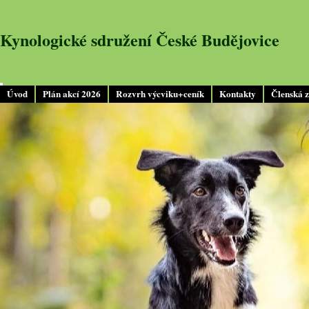
Kynologické sdružení České Budějovice
Úvod
Plán akcí 2026
Rozvrh výcviku+ceník
Kontakty
Členská 