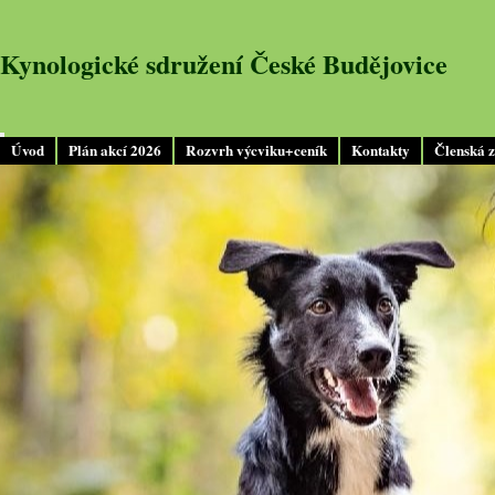
Kynologické sdružení České Budějovice
Úvod
Plán akcí 2026
Rozvrh výcviku+ceník
Kontakty
Členská 