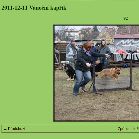
2011-12-11 Vánoční kapřík
92
← Předchozí
Zpět do slož