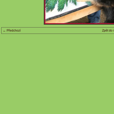
← Předchozí
Zpět do 