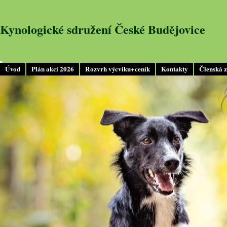
Kynologické sdružení České Budějovice
Úvod
Plán akcí 2026
Rozvrh výcviku+ceník
Kontakty
Členská 