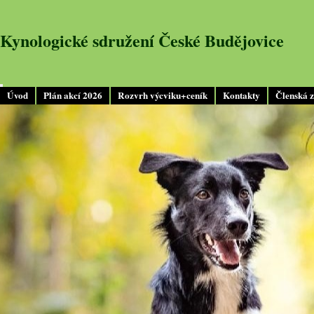
Kynologické sdružení České Budějovice
Úvod
Plán akcí 2026
Rozvrh výcviku+ceník
Kontakty
Členská 