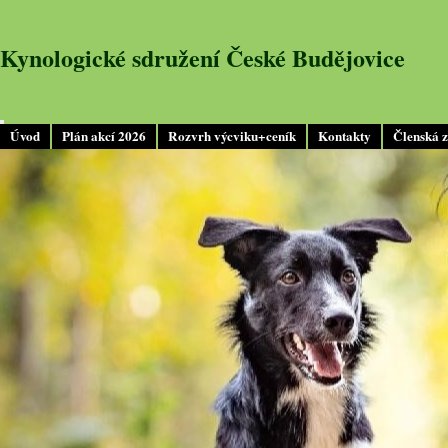
Kynologické sdružení České Budějovice
Úvod
Plán akcí 2026
Rozvrh výcviku+ceník
Kontakty
Členská 